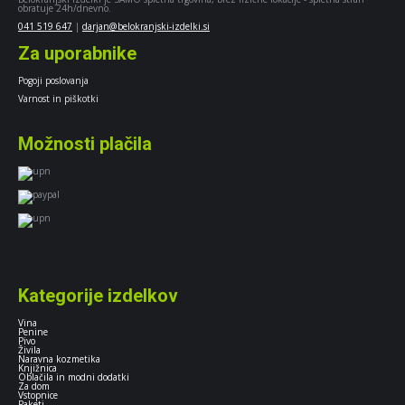
obratuje 24h/dnevno.
041 519 647
|
darjan@belokranjski-izdelki.si
Za uporabnike
Pogoji poslovanja
Varnost in piškotki
Možnosti plačila
Kategorije izdelkov
Vina
Penine
Pivo
Živila
Naravna kozmetika
Knjižnica
Oblačila in modni dodatki
Za dom
Vstopnice
Paketi