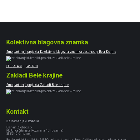
Kolektivna blagovna znamka
Smo partnerji projekta Kolektivna blagovna znamka destinacije Bela Krajina
EU SKLADI
|
LAS DBK
Zakladi Bele krajine
Smo partnerji projekta Zakladi Bele krajine
Kontakt
Belokranjski izdelki
Darjan Zlobec s.p.
PE Ulica Staneta Rozmana 13 (pisarna)
SI-8340 Črnomelj
Belokranjski izdelki je SAMO spletna trgovina, brez fizične lokacije - spletna stran