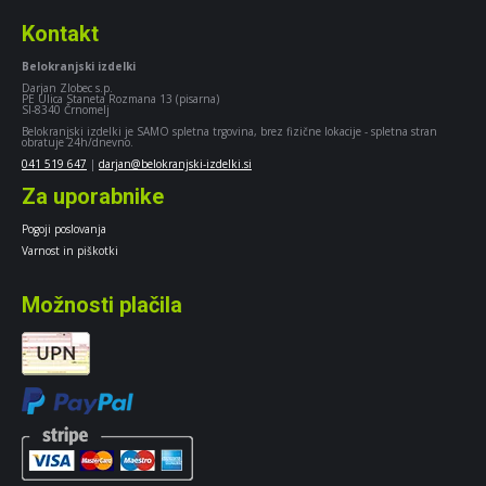
Kontakt
Belokranjski izdelki
Darjan Zlobec s.p.
PE Ulica Staneta Rozmana 13 (pisarna)
SI-8340 Črnomelj
Belokranjski izdelki je SAMO spletna trgovina, brez fizične lokacije - spletna stran
obratuje 24h/dnevno.
041 519 647
|
darjan@belokranjski-izdelki.si
Za uporabnike
Pogoji poslovanja
Varnost in piškotki
Možnosti plačila