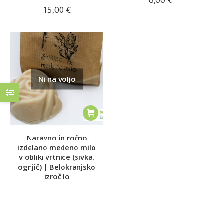
15,00
€
Z lepotilnimi, še bolj pa z negovalnimi sredstvi vnašamo v
telo kemične snovi kot so barvila in konzervansi, ki so
neugodni ali celo nevarni zdravju. Vse premalo se
zavedamo, da učinkovine krem, gelov, tonikov itd. prodrejo
skozi povrhnjico vse do notranjih organov.
Ni na voljo
Če vam je mar za vaše telo in za zdravje vaših bližnjih, le
posezite po naravnih izdelkih kljub višjim cenam, saj se
izplača.
Sporočite telesu skozi kožo, da vam je mar.
Naravno in ročno
izdelano medeno milo
v obliki vrtnice (sivka,
ognjič) | Belokranjsko
izročilo