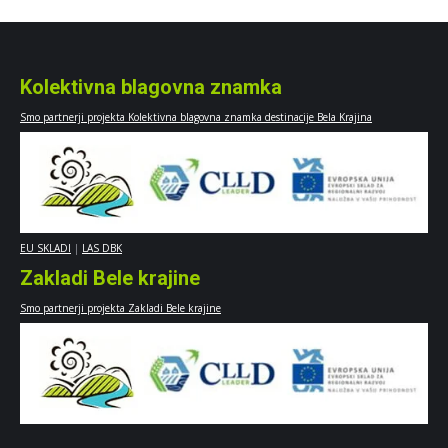
Kolektivna blagovna znamka
Smo partnerji projekta Kolektivna blagovna znamka destinacije Bela Krajina
EU SKLADI
|
LAS DBK
Zakladi Bele krajine
Smo partnerji projekta Zakladi Bele krajine