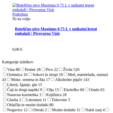
Podrobno
Ni na voljo
Buteljčno pivo Maximus 0,75 L v unikatni leseni
embalaži | Pivovarna Vizir
0,00
€
Kategorije izdelkov
Vina
88
Penine
28
Pivo
22
Živila
520
Ozimnica
16
Sokovi in sirupi
10
Med, marmelada, namazi
43
Moke, semena in žita
17
Alkoholne pijače
143
Likerji, žganje, gin
15
Čaji in drugi napitki
9
Olja
15
Ekološko
60
Ostalo
63
Naravna kozmetika
3
Knjižnica
28
Glasba
2
Literatura
11
Tiskovine
5
Oblačila in modni dodatki
80
Nogavice
12
Obeski
2
Modni dodatki
11
Nakit zanj
4