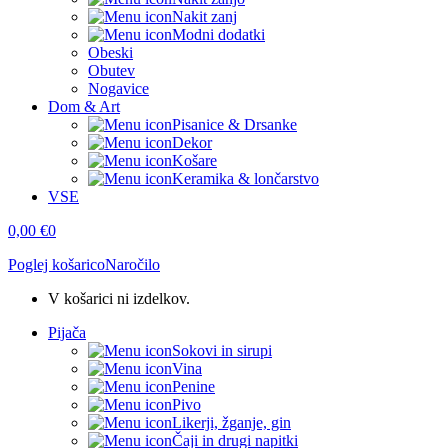
Nakit zanj
Modni dodatki
Obeski
Obutev
Nogavice
Dom & Art
Pisanice & Drsanke
Dekor
Košare
Keramika & lončarstvo
VSE
0,00
€
0
Poglej košarico
Naročilo
V košarici ni izdelkov.
Pijača
Sokovi in sirupi
Vina
Penine
Pivo
Likerji, žganje, gin
Čaji in drugi napitki