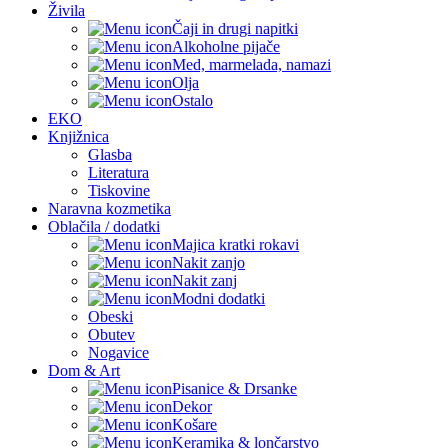
Živila
Čaji in drugi napitki
Alkoholne pijače
Med, marmelada, namazi
Olja
Ostalo
EKO
Knjižnica
Glasba
Literatura
Tiskovine
Naravna kozmetika
Oblačila / dodatki
Majica kratki rokavi
Nakit zanjo
Nakit zanj
Modni dodatki
Obeski
Obutev
Nogavice
Dom & Art
Pisanice & Drsanke
Dekor
Košare
Keramika & lončarstvo