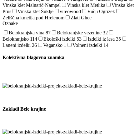
Vinska klet Malnarič-Nampel
Vinska klet Metlika
Vinska klet
Prus
Vinska klet Šuklje
vireowood
Vučji Ogrizek
Zeliščna kmetija pod Hrelenom
Zlati Ghee
Oznake
Belokranjska vina
87
Belokranjske vezenine
32
Belokranjsko
114
Ekološki izdelki
53
Izdelki iz lesa
35
Laneni izdelki
26
Vegansko
1
Volneni izdelki
14
Kolektivna blagovna znamka
Smo partnerji projekta Kolektivna blagovna znamka destinacije Bela
Krajina
EU SKLADI
|
LAS DBK
Zakladi Bele krajine
Smo partnerji projekta Zakladi Bele krajine