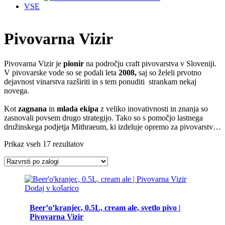
VSE
Pivovarna Vizir
Pivovarna Vizir je
pionir
na področju craft pivovarstva v Sloveniji.
V pivovarske vode so se podali leta
2008,
saj so želeli prvotno
dejavnost vinarstva razširiti in s tem ponuditi strankam nekaj
novega.
Kot
zagnana
in
mlada ekipa
z veliko inovativnosti in znanja so
zasnovali povsem drugo strategijo. Tako so s pomočjo lastnega
družinskega podjetja Mithraeum, ki izdeluje opremo za pivovarstvo,
postavili svojo pivovarno in začeli raziskovati svet pivovarstva.
Prikaz vseh 17 rezultatov
Oba lastnika, Maja in Denis, sta diplomirana živilska tehnologa, kar
jima je olajšalo marsikatero začetno težavo, da so hitreje in
Dodaj v košarico
uspešneje prišli do želenih rezultatov.
Beer’o’kranjec, 0.5L, cream ale, svetlo pivo |
V lastni pivovarni sedaj varijo
zelo različne
in
z domišljijo
Pivovarna Vizir
dopolnjene
stile piva. Proizvajajo tako piva spodnjega vrenja (lager