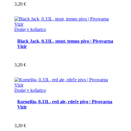
3,20
€
So tudi prva slovenska craft pivovarna, ki nudi storitev varjenja piva
za ostale blagovne znamke pod lastnim receptom. Tako varijo tudi
njihovi partnerji, skupaj z njimi pa uspešno
dvigujejo kulturo pitja
piva
v Sloveniji in širijo ljubezen do piva izven svojih meja.
Dodaj v košarico
Black Jack, 0.33L, stout, temno pivo | Pivovarna
Vizir
3,20
€
Dodaj v košarico
Kornelija, 0.33L, red ale, rdeče pivo | Pivovarna
Vizir
3,20
€