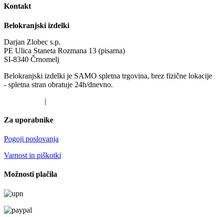
Kontakt
Belokranjski izdelki
Darjan Zlobec s.p.
PE Ulica Staneta Rozmana 13 (pisarna)
SI-8340 Črnomelj
Belokranjski izdelki je SAMO spletna trgovina, brez fizične lokacije
- spletna stran obratuje 24h/dnevno.
041 519 647
|
darjan@belokranjski-izdelki.si
Za uporabnike
Pogoji poslovanja
Varnost in piškotki
Možnosti plačila