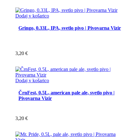
Dodaj v košarico
Gringo, 0.33L, IPA, svetlo pivo | Pivovarna Vizir
3,20
€
Dodaj v košarico
ČrnFest, 0.5L, american pale ale, svetlo pivo |
Pivovarna Vizir
3,20
€