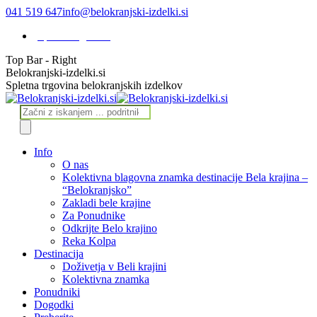
Skip
041 519 647
info@belokranjski-izdelki.si
to
Spletna trgovina
content
Top Bar - Right
Facebook
Instagram
Belokranjski-izdelki.si
page
page
Spletna trgovina belokranjskih izdelkov
opens
opens
in
in
Products
new
new
search
window
window
Info
O nas
Kolektivna blagovna znamka destinacije Bela krajina –
“Belokranjsko”
Zakladi bele krajine
Za Ponudnike
Odkrijte Belo krajino
Reka Kolpa
Destinacija
Doživetja v Beli krajini
Kolektivna znamka
Ponudniki
Dogodki