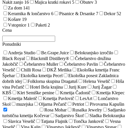
Nakit zanjo
16
Majica kratki rokavi
5
Obutev
3
Za dom
141
Keramika & lončarstvo
6
Pisanice & Drsanke
7
Dekor
52
Košare
19
Vstopnice
1
Paketi
2
Cena
Ponudniki
Andreja Studio
Be.Grape.Juice
Belokranjsko izročilo
Black Royal
Blackmill Distillery®
Čebelarstvo družina
Jakobčič
Čebelarstvo Muller
Čebelarstvo Pavlin
Čebelarstvo
Veselič
Chilli Rosa
DKŽ Metlika
Ekološka kmetija Franc
Špehar
Ekološka kmetija Pecel
Ekološka posest Zakladnica
dobrih idej
Folklorna skupina Dragatuš
Helena Veselič
Hiša
vina Pečarič
Hotel Bela krajina
Jurij Kure
Jurij Žagar
KBŠ
Klet Semiške penine
Kmetija Čadonič
Kmetija Klepec
Kmetija Malerič
Kmetija Pavlovič
LesArt
Lončarstvo
Skol
muzejska
Oljarna Pečarič
Petriot
Pivovarna Kapušin
Pivovarna Vizir
Rosa Mohar
Rusalka Jewelry
Sadjarsko
turistična kmetija Kočevar
Sadjarstvo Škof
Sladka Belokranjka
Slavica Veselič
Tatjana Flajnik
Tončka Jankovič
Vesna
Veselič
Vina Kajin
Vinarstvo Jakljevič
Vinarstvo Stopar