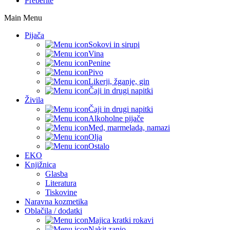
Preberite
Main Menu
Pijača
Sokovi in sirupi
Vina
Penine
Pivo
Likerji, žganje, gin
Čaji in drugi napitki
Živila
Čaji in drugi napitki
Alkoholne pijače
Med, marmelada, namazi
Olja
Ostalo
EKO
Knjižnica
Glasba
Literatura
Tiskovine
Naravna kozmetika
Oblačila / dodatki
Majica kratki rokavi
Nakit zanjo