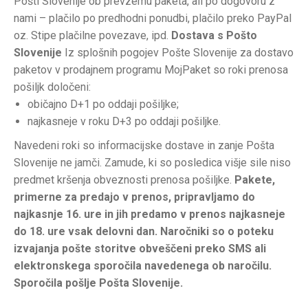
Pošti Slovenije ob prevzemu paketa, ali po dogovoru z
nami – plačilo po predhodni ponudbi, plačilo preko PayPal
oz. Stipe plačilne povezave, ipd.
Dostava s Pošto
Slovenije
Iz splošnih pogojev Pošte Slovenije za dostavo
paketov v prodajnem programu MojPaket so roki prenosa
pošiljk določeni:
običajno D+1 po oddaji pošiljke;
najkasneje v roku D+3 po oddaji pošiljke.
Navedeni roki so informacijske dostave in zanje Pošta
Slovenije ne jamči. Zamude, ki so posledica višje sile niso
predmet kršenja obveznosti prenosa pošiljke.
Pakete,
primerne za predajo v prenos, pripravljamo do
najkasnje 16. ure in jih predamo v prenos najkasneje
do 18. ure vsak delovni dan. Naročniki so o poteku
izvajanja pošte storitve obveščeni preko SMS ali
elektronskega sporočila navedenega ob naročilu.
Sporočila pošlje Pošta Slovenije.