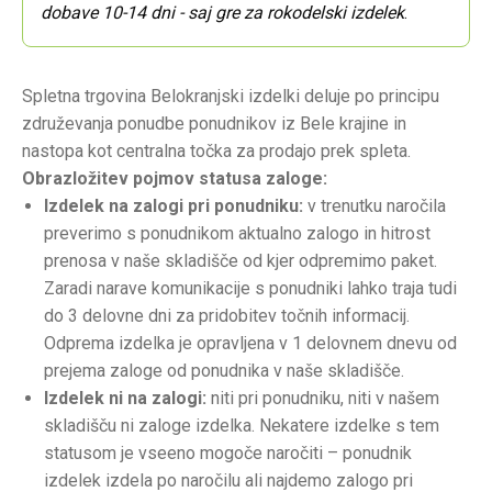
dobave 10-14 dni - saj gre za rokodelski izdelek
.
Spletna trgovina Belokranjski izdelki deluje po principu
združevanja ponudbe ponudnikov iz Bele krajine in
nastopa kot centralna točka za prodajo prek spleta.
Obrazložitev pojmov statusa zaloge:
Izdelek na zalogi pri ponudniku:
v trenutku naročila
preverimo s ponudnikom aktualno zalogo in hitrost
prenosa v naše skladišče od kjer odpremimo paket.
Zaradi narave komunikacije s ponudniki lahko traja tudi
do 3 delovne dni za pridobitev točnih informacij.
Odprema izdelka je opravljena v 1 delovnem dnevu od
prejema zaloge od ponudnika v naše skladišče.
Izdelek ni na zalogi:
niti pri ponudniku, niti v našem
skladišču ni zaloge izdelka. Nekatere izdelke s tem
statusom je vseeno mogoče naročiti – ponudnik
izdelek izdela po naročilu ali najdemo zalogo pri