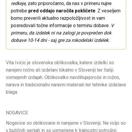
redkeje
, zato priporočamo, da nas v primeru nujne
potrebe
pred oddajo naročila pokličete
. Z veseljem
bomo preverili aktualno razpoložljivost in vam
posredovali točne informacije o terminu dobave.
V
primeru, da izdelek ni na zalogi je povprečen dok
dobave 10-14 dni - saj gre za rokodelski izdelek
.
Vita Ivicic je slovenska oblikovalka,
katere izdelki so
narejeni ročno ali
izdelani lokalno v Sloveniji ter Italiji
v
omejenih izdajah. Oblikovalko navdihujejo
rože in rožno,
narava in tradicionalni
naravni materiali ter tehnike izdelave
blaga.
NOGAVICE
Nogavice so oblikovane in narejene v Sloveniji. Na voljo so
v butičnih serijah in so usmerjene k trajnostni potrošnji.