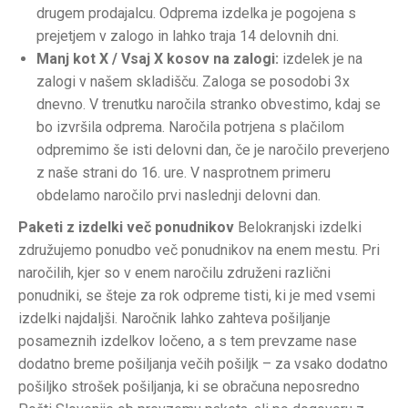
drugem prodajalcu. Odprema izdelka je pogojena s
prejetjem v zalogo in lahko traja 14 delovnih dni.
Manj kot X / Vsaj X kosov na zalogi:
izdelek je na
zalogi v našem skladišču. Zaloga se posodobi 3x
dnevno. V trenutku naročila stranko obvestimo, kdaj se
bo izvršila odprema. Naročila potrjena s plačilom
odpremimo še isti delovni dan, če je naročilo preverjeno
z naše strani do 16. ure. V nasprotnem primeru
obdelamo naročilo prvi naslednji delovni dan.
Paketi z izdelki več ponudnikov
Belokranjski izdelki
združujemo ponudbo več ponudnikov na enem mestu. Pri
naročilih, kjer so v enem naročilu združeni različni
ponudniki, se šteje za rok odpreme tisti, ki je med vsemi
izdelki najdaljši. Naročnik lahko zahteva pošiljanje
posameznih izdelkov ločeno, a s tem prevzame nase
dodatno breme pošiljanja večih pošiljk – za vsako dodatno
pošiljko strošek pošiljanja, ki se obračuna neposredno