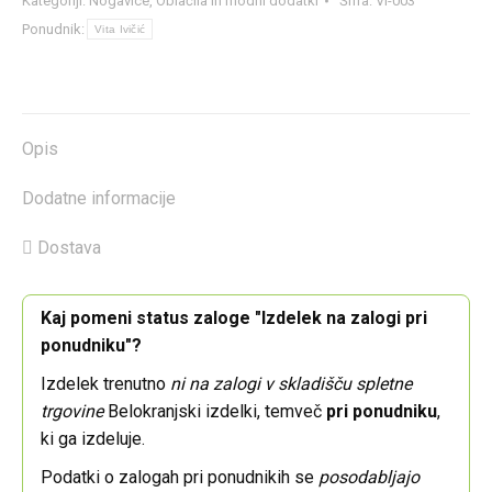
Kategoriji:
Nogavice
,
Oblačila in modni dodatki
Šifra:
VI-003
Ponudnik:
Vita Ivičić
Opis
Dodatne informacije
Dostava
Kaj pomeni status zaloge "Izdelek na zalogi pri
ponudniku"?
Izdelek trenutno
ni na zalogi v skladišču spletne
trgovine
Belokranjski izdelki, temveč
pri ponudniku
,
ki ga izdeluje.
Podatki o zalogah pri ponudnikih se
posodabljajo