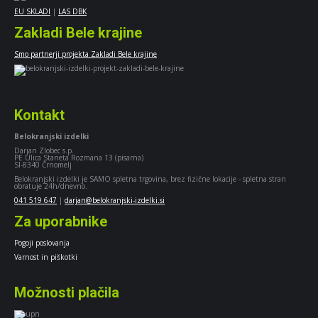
EU SKLADI
|
LAS DBK
Zakladi Bele krajine
Smo partnerji projekta Zakladi Bele krajine
Kontakt
Belokranjski izdelki
Darjan Zlobec s.p.
PE Ulica Staneta Rozmana 13 (pisarna)
SI-8340 Črnomelj
Belokranjski izdelki je SAMO spletna trgovina, brez fizične lokacije - spletna stran
obratuje 24h/dnevno.
041 519 647
|
darjan@belokranjski-izdelki.si
Za uporabnike
Pogoji poslovanja
Varnost in piškotki
Možnosti plačila