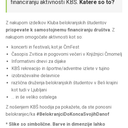
financiranju aktivnosti KBŠ.
Katere so to?
Z nakupom izdelkov Kluba belokranjskih študentov
prispevate k samostojnemu financiranju društva
. Z
nakupom omogočate aktivnosti kot so:
koncerti in festivali, kot je ČrnFest
Časopis Zvitica in pogovorni večeri v Knjižnjici Črnomelj
Informativni dnevi za dijake
KBŠ rekreacijo in športne/adventne izlete v tujino
izobraževalne delavnice
različna druženja belokranjskih študentov v Beli krajini
kot tudi v Ljubljani
… in še veliko ostalega
Z nošenjem KBŠ hoodija pa pokažete, da ste ponosni
belokranjec/ka
#BelokranjciDoKoncaSvojihDanof
* Slike so simbolične. Barve in dimenzije lahko