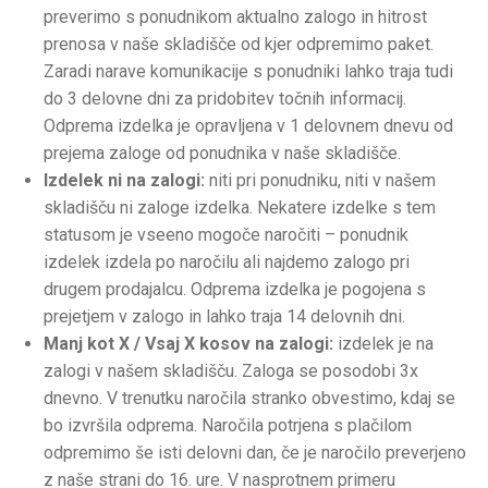
preverimo s ponudnikom aktualno zalogo in hitrost
prenosa v naše skladišče od kjer odpremimo paket.
Zaradi narave komunikacije s ponudniki lahko traja tudi
do 3 delovne dni za pridobitev točnih informacij.
Odprema izdelka je opravljena v 1 delovnem dnevu od
prejema zaloge od ponudnika v naše skladišče.
Izdelek ni na zalogi:
niti pri ponudniku, niti v našem
skladišču ni zaloge izdelka. Nekatere izdelke s tem
statusom je vseeno mogoče naročiti – ponudnik
izdelek izdela po naročilu ali najdemo zalogo pri
drugem prodajalcu. Odprema izdelka je pogojena s
prejetjem v zalogo in lahko traja 14 delovnih dni.
Manj kot X / Vsaj X kosov na zalogi:
izdelek je na
zalogi v našem skladišču. Zaloga se posodobi 3x
dnevno. V trenutku naročila stranko obvestimo, kdaj se
bo izvršila odprema. Naročila potrjena s plačilom
odpremimo še isti delovni dan, če je naročilo preverjeno
z naše strani do 16. ure. V nasprotnem primeru