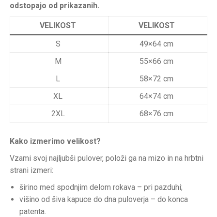
odstopajo od prikazanih.
VELIKOST
VELIKOST
S
49×64 cm
M
55×66 cm
L
58×72 cm
XL
64×74 cm
2XL
68×76 cm
Kako izmerimo velikost?
Vzami svoj najljubši pulover, položi ga na mizo in na hrbtni
strani izmeri:
širino med spodnjim delom rokava – pri pazduhi;
višino od šiva kapuce do dna puloverja – do konca
patenta.