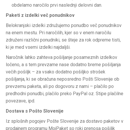
obdelamo naročilo prvi naslednji delovni dan.
Paketi z izdelki več ponudnikov
Belokranjski izdelki združujemo ponudbo več ponudnikov
na enem mestu. Pri naročilih, kjer so v enem naročilu
združeni različni ponudniki, se šteje za rok odpreme tisti,
ki je med vsemi izdelki najdaljši.
Naročnik lahko zahteva pošiljanje posameznih izdelkov
ločeno, a s tem prevzame nase dodatno breme pošiljanja
večih pošiljk – za vsako dodatno pošiljko strošek
pošiljanja, ki se obračuna neposredno Pošti Slovenije ob
prevzemu paketa, ali po dogovoru z nami – plačilo po
predhodni ponudbi, plačilo preko PayPal oz. Stipe plačilne
povezave, ipd.
Dostava s Pošto Slovenije
Iz splošnih pogojev Pošte Slovenije za dostavo paketov v
prodajnem programu MojPaket so roki prenosa pošiljk