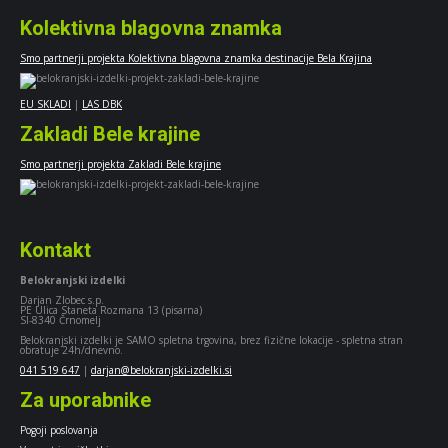
Kolektivna blagovna znamka
Smo partnerji projekta Kolektivna blagovna znamka destinacije Bela Krajina
EU SKLADI
|
LAS DBK
Zakladi Bele krajine
Smo partnerji projekta Zakladi Bele krajine
Kontakt
Belokranjski izdelki
Darjan Zlobec s.p.
PE Ulica Staneta Rozmana 13 (pisarna)
SI-8340 Črnomelj
Belokranjski izdelki je SAMO spletna trgovina, brez fizične lokacije - spletna stran
obratuje 24h/dnevno.
041 519 647
|
darjan@belokranjski-izdelki.si
Za uporabnike
Pogoji poslovanja