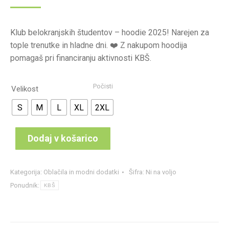
Klub belokranjskih študentov – hoodie 2025! Narejen za
tople trenutke in hladne dni. ❤️ Z nakupom hoodija
pomagaš pri financiranju aktivnosti KBŠ.
Počisti
Velikost
S
M
L
XL
2XL
Dodaj v košarico
Kategorija:
Oblačila in modni dodatki
Šifra:
Ni na voljo
Ponudnik:
KBŠ