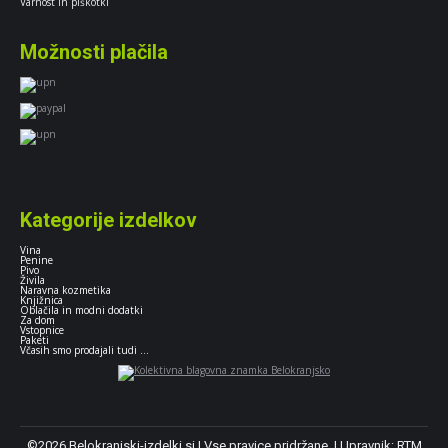
Varnost in piškotki
Možnosti plačila
Kategorije izdelkov
Vina
Penine
Pivo
Živila
Naravna kozmetika
Knjižnica
Oblačila in modni dodatki
Za dom
Vstopnice
Paketi
Včasih smo prodajali tudi ...
©2026 Belokranjski-izdelki.si | Vse pravice pridržane. | Upravnik:
RTM