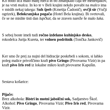
Ko bodo lica malo manj rdeča in bo zmanjkalo čaja ter medenjakov,
je na vrsti
malca.
In ko te v Beli krajini nekdo povabi na
malco
ima
v mislih nekaj takega:
Suh
špeh
(Kmetija Čadonič)
,
ovčji sir
(Vučji
ogrizek),
Belokranjska pogača
(Hotel Bela krajina). Bi svetovali,
če se ne mislite tisti dan
lupčkat
, da se zraven nareže še malo
luka.
S seboj boste imeli tudi
ročno izdelano kuhinjsko desko
,
rokodelca Jurija Kureta, ter
volnen podritnik
(Tončka Jankovič)
Ker smo že prej za nujni del hidracije poskrbeli s sokom, si lahko
poleg malice privoščimo kraft
pivo Gringo
(Pivovarna Vizir) in pa
kraft
pivo Iris red
iz lokalne mikro kraft pivovarne Kapušin.
Sestava košarice:
Pijače:
Brez alkohola:
Bistri in motni jabolčni sok,
Sadjarstvo Škof.
Alkohol:
Pivo Gringo
, Pivovarna Vizir;
Pivo Iris red
, Pivovarna
Vizir.