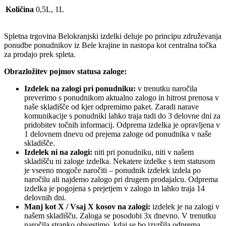
Količina
0,5L, 1L
Spletna trgovina Belokranjski izdelki deluje po principu združevanja
ponudbe ponudnikov iz Bele krajine in nastopa kot centralna točka
za prodajo prek spleta.
Obrazložitev pojmov statusa zaloge:
Izdelek na zalogi pri ponudniku:
v trenutku naročila
preverimo s ponudnikom aktualno zalogo in hitrost prenosa v
naše skladišče od kjer odpremimo paket. Zaradi narave
komunikacije s ponudniki lahko traja tudi do 3 delovne dni za
pridobitev točnih informacij. Odprema izdelka je opravljena v
1 delovnem dnevu od prejema zaloge od ponudnika v naše
skladišče.
Izdelek ni na zalogi:
niti pri ponudniku, niti v našem
skladišču ni zaloge izdelka. Nekatere izdelke s tem statusom
je vseeno mogoče naročiti – ponudnik izdelek izdela po
naročilu ali najdemo zalogo pri drugem prodajalcu. Odprema
izdelka je pogojena s prejetjem v zalogo in lahko traja 14
delovnih dni.
Manj kot X / Vsaj X kosov na zalogi:
izdelek je na zalogi v
našem skladišču. Zaloga se posodobi 3x dnevno. V trenutku
naročila stranko obvestimo, kdaj se bo izvršila odprema.