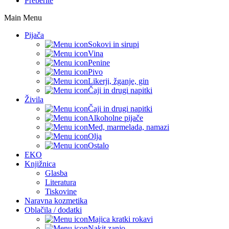
Preberite
Main Menu
Pijača
Sokovi in sirupi
Vina
Penine
Pivo
Likerji, žganje, gin
Čaji in drugi napitki
Živila
Čaji in drugi napitki
Alkoholne pijače
Med, marmelada, namazi
Olja
Ostalo
EKO
Knjižnica
Glasba
Literatura
Tiskovine
Naravna kozmetika
Oblačila / dodatki
Majica kratki rokavi
Nakit zanjo