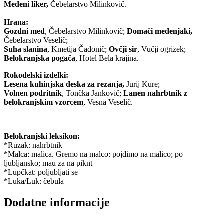
Medeni liker,
Čebelarstvo Milinkovič.
Hrana:
Gozdni med
, Čebelarstvo Milinkovič;
Domači medenjaki,
Čebelarstvo Veselič;
Suha slanina
, Kmetija Čadonič;
Ovčji sir
, Vučji ogrizek;
Belokranjska pogača
, Hotel Bela krajina.
Rokodelski izdelki:
Lesena kuhinjska deska za rezanja,
Jurij Kure;
Volnen podritnik
, Tončka Jankovič;
Lanen nahrbtnik z
belokranjskim vzorcem
, Vesna Veselič.
Belokranjski leksikon:
*Ruzak: nahrbtnik
*Malca: malica. Gremo na malco: pojdimo na malico; po
ljubljansko; mau za na piknt
*Lupčkat: poljubljati se
*Luka/Luk: čebula
Dodatne informacije