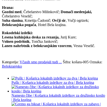
Hrana:
Gozdni med
, Čebelarstvo Milinkovič;
Domači medenjaki,
Čebelarstvo Veselič;
Suha slanina
, Kmetija Čadonič;
Ovčji sir
, Vučji ogrizek;
Belokranjska pogača
, Hotel Bela krajina.
Rokodelski izdelki:
Lesena kuhinjska deska za rezanja,
Jurij Kure;
Volnen podritnik
, Tončka Jankovič;
Lanen nahrbtnik z belokranjskim vzorcem
, Vesna Veselič.
Kategorija:
Včasih smo prodajali tudi ...
Šifra:
košara-005
Oznaka:
Belokranjsko
Pušlc | Košarica lokalnih izdelkov za dva | Bela krajina
Namesto čibe | Košarica lokalnih izdelkov za družinsko kosilo
| Bela krajina