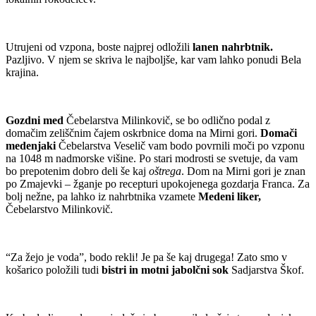
Utrujeni od vzpona, boste najprej odložili
lanen nahrbtnik.
Pazljivo. V njem se skriva le najboljše, kar vam lahko ponudi Bela
krajina.
Gozdni med
Čebelarstva Milinkovič, se bo odlično podal z
domačim zeliščnim čajem oskrbnice doma na Mirni gori.
Domači
medenjaki
Čebelarstva Veselič vam bodo povrnili moči po vzponu
na 1048 m nadmorske višine. Po stari modrosti se svetuje, da vam
bo prepotenim dobro deli še kaj
oštrega
. Dom na Mirni gori je znan
po Zmajevki – žganje po recepturi upokojenega gozdarja Franca. Za
bolj nežne, pa lahko iz nahrbtnika vzamete
Medeni liker,
Čebelarstvo Milinkovič.
“Za žejo je voda”, bodo rekli! Je pa še kaj drugega! Zato smo v
košarico položili tudi
bistri in motni jabolčni sok
Sadjarstva Škof.