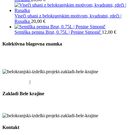
Viseči uhani z belokranjskim motivom, kvadratni, rdeči |
Rusalka
20,00
€
Semiška penina Brut, 0.75L | Penine Simonič
12,00
€
Kolektivna blagovna znamka
Smo partnerji projekta Kolektivna blagovna znamka destinacije Bela
Krajina
EU SKLADI
|
LAS DBK
Zakladi Bele krajine
Smo partnerji projekta Zakladi Bele krajine
Kontakt