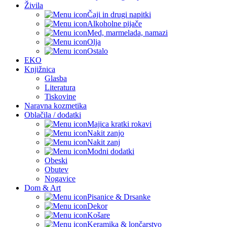
Živila
Čaji in drugi napitki
Alkoholne pijače
Med, marmelada, namazi
Olja
Ostalo
EKO
Knjižnica
Glasba
Literatura
Tiskovine
Naravna kozmetika
Oblačila / dodatki
Majica kratki rokavi
Nakit zanjo
Nakit zanj
Modni dodatki
Obeski
Obutev
Nogavice
Dom & Art
Pisanice & Drsanke
Dekor
Košare
Keramika & lončarstvo