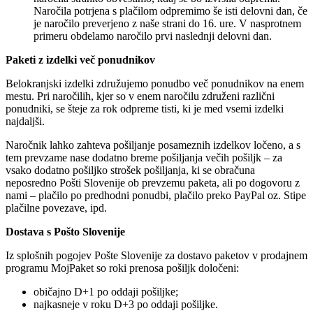
Naročila potrjena s plačilom odpremimo še isti delovni dan, če
je naročilo preverjeno z naše strani do 16. ure. V nasprotnem
primeru obdelamo naročilo prvi naslednji delovni dan.
Paketi z izdelki več ponudnikov
Belokranjski izdelki združujemo ponudbo več ponudnikov na enem
mestu. Pri naročilih, kjer so v enem naročilu združeni različni
ponudniki, se šteje za rok odpreme tisti, ki je med vsemi izdelki
najdaljši.
Naročnik lahko zahteva pošiljanje posameznih izdelkov ločeno, a s
tem prevzame nase dodatno breme pošiljanja večih pošiljk – za
vsako dodatno pošiljko strošek pošiljanja, ki se obračuna
neposredno Pošti Slovenije ob prevzemu paketa, ali po dogovoru z
nami – plačilo po predhodni ponudbi, plačilo preko PayPal oz. Stipe
plačilne povezave, ipd.
Dostava s Pošto Slovenije
Iz splošnih pogojev Pošte Slovenije za dostavo paketov v prodajnem
programu MojPaket so roki prenosa pošiljk določeni:
običajno D+1 po oddaji pošiljke;
najkasneje v roku D+3 po oddaji pošiljke.