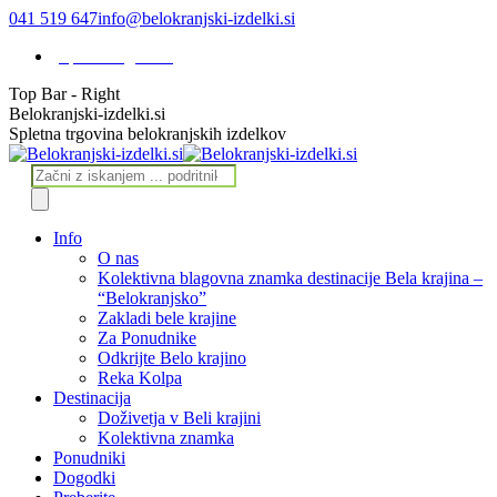
Skip
041 519 647
info@belokranjski-izdelki.si
to
Spletna trgovina
content
Top Bar - Right
Facebook
Instagram
Linkedin
Belokranjski-izdelki.si
page
page
page
Spletna trgovina belokranjskih izdelkov
opens
opens
opens
in
in
in
Products
new
new
new
search
window
window
window
Info
O nas
Kolektivna blagovna znamka destinacije Bela krajina –
“Belokranjsko”
Zakladi bele krajine
Za Ponudnike
Odkrijte Belo krajino
Reka Kolpa
Destinacija
Doživetja v Beli krajini
Kolektivna znamka
Ponudniki
Dogodki