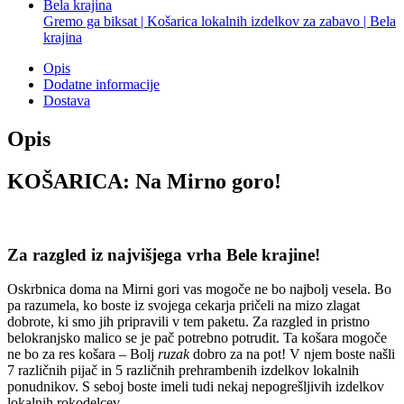
Gremo ga biksat | Košarica lokalnih izdelkov za zabavo | Bela
krajina
Opis
Dodatne informacije
Dostava
Opis
KOŠARICA: Na Mirno goro!
Za razgled iz najvišjega vrha Bele krajine!
Oskrbnica doma na Mirni gori vas mogoče ne bo najbolj vesela. Bo
pa razumela, ko boste iz svojega cekarja pričeli na mizo zlagat
dobrote, ki smo jih pripravili v tem paketu. Za razgled in pristno
belokranjsko malico se je pač potrebno potrudit. Ta košara mogoče
ne bo za res košara – Bolj
ruzak
dobro za na pot! V njem boste našli
7 različnih pijač in 5 različnih prehrambenih izdelkov lokalnih
ponudnikov. S seboj boste imeli tudi nekaj nepogrešljivih izdelkov
lokalnih rokodelcev.