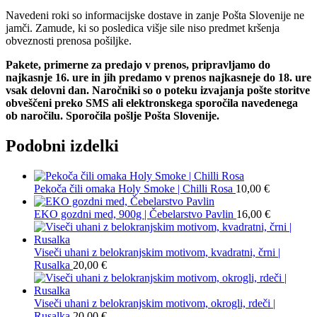
Navedeni roki so informacijske dostave in zanje Pošta Slovenije ne
jamči. Zamude, ki so posledica višje sile niso predmet kršenja
obveznosti prenosa pošiljke.
Pakete, primerne za predajo v prenos, pripravljamo do
najkasnje 16. ure in jih predamo v prenos najkasneje do 18. ure
vsak delovni dan. Naročniki so o poteku izvajanja pošte storitve
obveščeni preko SMS ali elektronskega sporočila navedenega
ob naročilu. Sporočila pošlje Pošta Slovenije.
Podobni izdelki
Pekoča čili omaka Holy Smoke | Chilli Rosa
10,00
€
EKO gozdni med, 900g | Čebelarstvo Pavlin
16,00
€
Viseči uhani z belokranjskim motivom, kvadratni, črni |
Rusalka
20,00
€
Viseči uhani z belokranjskim motivom, okrogli, rdeči |
Rusalka
20,00
€