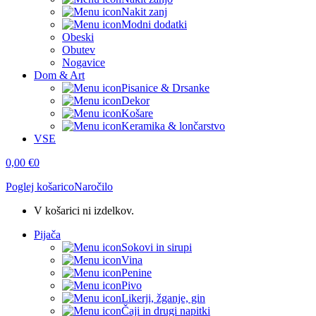
Nakit zanj
Modni dodatki
Obeski
Obutev
Nogavice
Dom & Art
Pisanice & Drsanke
Dekor
Košare
Keramika & lončarstvo
VSE
0,00
€
0
Poglej košarico
Naročilo
V košarici ni izdelkov.
Pijača
Sokovi in sirupi
Vina
Penine
Pivo
Likerji, žganje, gin
Čaji in drugi napitki