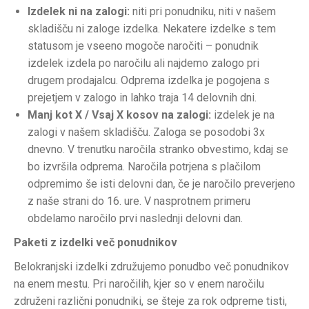
Izdelek ni na zalogi:
niti pri ponudniku, niti v našem
skladišču ni zaloge izdelka. Nekatere izdelke s tem
statusom je vseeno mogoče naročiti – ponudnik
izdelek izdela po naročilu ali najdemo zalogo pri
drugem prodajalcu. Odprema izdelka je pogojena s
prejetjem v zalogo in lahko traja 14 delovnih dni.
Manj kot X / Vsaj X kosov na zalogi:
izdelek je na
zalogi v našem skladišču. Zaloga se posodobi 3x
dnevno. V trenutku naročila stranko obvestimo, kdaj se
bo izvršila odprema. Naročila potrjena s plačilom
odpremimo še isti delovni dan, če je naročilo preverjeno
z naše strani do 16. ure. V nasprotnem primeru
obdelamo naročilo prvi naslednji delovni dan.
Paketi z izdelki več ponudnikov
Belokranjski izdelki združujemo ponudbo več ponudnikov
na enem mestu. Pri naročilih, kjer so v enem naročilu
združeni različni ponudniki, se šteje za rok odpreme tisti,