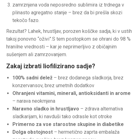
zamrznjena voda neposredno sublimira iz trdnega v
plinasto agregatno stanje – brez da bi prešla skozi
tekočo fazo.
Rezultat? Lahek, hrustljav, porozen koščke sadja, ki v ustih
takoj ponovno “oživi”.S tem postopkom se ohrani do 98 %
hranilne vrednosti – kar je neprimerljivo z običajnim
sušenjem ali zamrzovanjem.
Zakaj izbrati liofilizirano sadje?
100% sadni delež
– brez dodanega sladkorja, brez
konzervansov, brez umetnih dodatkov
Ohranjeni vitamini, minerali, antioksidanti in arome
– narava neokrnjena
Naravno sladko in hrustljavo
– zdrava alternativa
sladkarijam, ki navduši tako odrasle kot otroke
Primerno za vse starostne skupine in diabetike
Dolga obstojnost
– hermetično zaprta embalaža