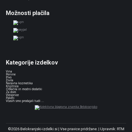
Možnosti plačila
Kategorije izdelkov
Vina
Penine
Pivo
Živila
Naravna kozmetika
Knjižnica
Oblačila in modni dodatki
Za dom
Vstopnice
Paketi
Včasih smo prodajali tudi ...
©2026 Belokranjski-izdelki.si | Vse pravice pridržane. | Upravnik:
RTM