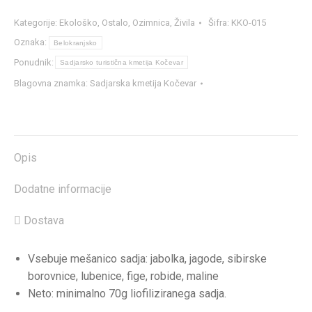
mešano,
70g
Kategorije:
Ekološko
,
Ostalo
,
Ozimnica
,
Živila
Šifra:
KKO-015
|
Oznaka:
Belokranjsko
Sadjarska
Ponudnik:
Sadjarsko turistična kmetija Kočevar
kmetija
Blagovna znamka:
Sadjarska kmetija Kočevar
Kočevar
količina
Opis
Dodatne informacije
Dostava
Vsebuje mešanico sadja: jabolka, jagode, sibirske
borovnice, lubenice, fige, robide, maline
Neto: minimalno 70g liofiliziranega sadja.