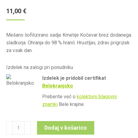
11,00
€
Mešano liofilizirano sadje Kmetije Kočevar brez dodanega
sladkorja. Ohranja do 98 % hranil. Hrustljav, zdrav prigrizek
za vsak dan.
Izdelek na zalogi pri ponudniku
Izdelek je pridobil certifikat
Belokranjsko
Preberite več o
kolektivni blagovni
znamki
Bele krajine.
Liofilizirano
Dodaj v košarico
sadje,