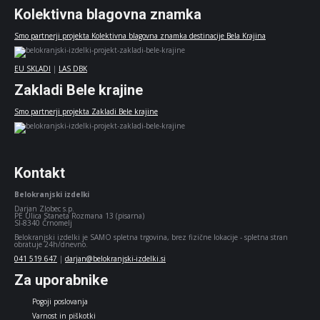
Kolektivna blagovna znamka
Smo partnerji projekta Kolektivna blagovna znamka destinacije Bela Krajina
EU SKLADI
|
LAS DBK
Zakladi Bele krajine
Smo partnerji projekta Zakladi Bele krajine
Kontakt
Belokranjski izdelki
Darjan Zlobec s.p.
PE Ulica Staneta Rozmana 13 (pisarna)
SI-8340 Črnomelj
Belokranjski izdelki je SAMO spletna trgovina, brez fizične lokacije - spletna stran
obratuje 24h/dnevno.
041 519 647
|
darjan@belokranjski-izdelki.si
Za uporabnike
Pogoji poslovanja
Varnost in piškotki