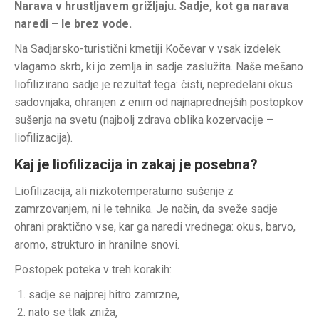
Narava v hrustljavem grižljaju. Sadje, kot ga narava
naredi – le brez vode.
Na Sadjarsko-turistični kmetiji Kočevar v vsak izdelek
vlagamo skrb, ki jo zemlja in sadje zaslužita. Naše mešano
liofilizirano sadje je rezultat tega: čisti, nepredelani okus
sadovnjaka, ohranjen z enim od najnaprednejših postopkov
sušenja na svetu (najbolj zdrava oblika kozervacije –
liofilizacija).
Kaj je liofilizacija in zakaj je posebna?
Liofilizacija, ali nizkotemperaturno sušenje z
zamrzovanjem, ni le tehnika. Je način, da sveže sadje
ohrani praktično vse, kar ga naredi vrednega: okus, barvo,
aromo, strukturo in hranilne snovi.
Postopek poteka v treh korakih:
sadje se najprej hitro zamrzne,
nato se tlak zniža,