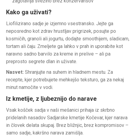
zagotavlja svežino brez konzervansov
Kako ga uživati?
Liofilizirano sadje je izjemno vsestransko. Jejte ga
neposredno kot zdrav hrustljav prigrizek, posujte po
kosmičih, granoli ali jogurtu, dodajte smoothijem, sladicam,
tortam ali čaju. Zmeljete ga lahko v prah in uporabite kot
naravno sadno barvilo za kreme in prelive – ali pa
preprosto segrete dlan in uživate.
Nasvet:
Shranjujte na suhem in hladnem mestu. Za
recepte, kjer potrebujete mehkejšo teksturo, ga za nekaj
minut namočite v vodi.
Iz kmetije, z ljubeznijo do narave
Vsak košček sadja v naši mešanici prihaja iz skrbno
pridelanih nasadov Sadjarske kmetije Kočevar, kjer narava
in človek delata skupaj. Brez bližnjic, brez kompromisov –
samo sadje, kakršno narava zamišlja.