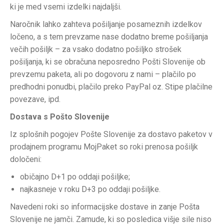
ki je med vsemi izdelki najdaljši.
Naročnik lahko zahteva pošiljanje posameznih izdelkov
ločeno, a s tem prevzame nase dodatno breme pošiljanja
večih pošiljk – za vsako dodatno pošiljko strošek
pošiljanja, ki se obračuna neposredno Pošti Slovenije ob
prevzemu paketa, ali po dogovoru z nami – plačilo po
predhodni ponudbi, plačilo preko PayPal oz. Stipe plačilne
povezave, ipd.
Dostava s Pošto Slovenije
Iz splošnih pogojev Pošte Slovenije za dostavo paketov v
prodajnem programu MojPaket so roki prenosa pošiljk
določeni:
običajno D+1 po oddaji pošiljke;
najkasneje v roku D+3 po oddaji pošiljke.
Navedeni roki so informacijske dostave in zanje Pošta
Slovenije ne jamči. Zamude, ki so posledica višje sile niso