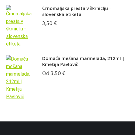
Črnomaljska presta v škrniclju -
slovenska etiketa
3,50
€
Domača mešana marmelada, 212ml |
Kmetija Pavlovič
Od
3,50
€