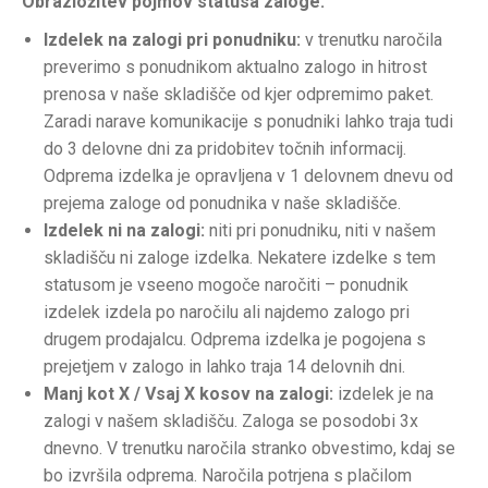
Obrazložitev pojmov statusa zaloge:
Izdelek na zalogi pri ponudniku:
v trenutku naročila
preverimo s ponudnikom aktualno zalogo in hitrost
prenosa v naše skladišče od kjer odpremimo paket.
Zaradi narave komunikacije s ponudniki lahko traja tudi
do 3 delovne dni za pridobitev točnih informacij.
Odprema izdelka je opravljena v 1 delovnem dnevu od
prejema zaloge od ponudnika v naše skladišče.
Izdelek ni na zalogi:
niti pri ponudniku, niti v našem
skladišču ni zaloge izdelka. Nekatere izdelke s tem
statusom je vseeno mogoče naročiti – ponudnik
izdelek izdela po naročilu ali najdemo zalogo pri
drugem prodajalcu. Odprema izdelka je pogojena s
prejetjem v zalogo in lahko traja 14 delovnih dni.
Manj kot X / Vsaj X kosov na zalogi:
izdelek je na
zalogi v našem skladišču. Zaloga se posodobi 3x
dnevno. V trenutku naročila stranko obvestimo, kdaj se
bo izvršila odprema. Naročila potrjena s plačilom