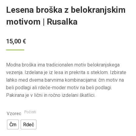
Lesena broška z belokranjskim
motivom | Rusalka
15,00
€
Modna broška ima tradicionalen motiv belokranjskega
vezenja. Izdelana je iz lesa in prekrita s steklom. Izbirate
lahko med dvema barvnima kombinacijama: črn motiv na
beli podlagi ali rdeče-moder motiv na beli podlagi.
Pakirana je v lični in ročno izdelani škatlici.
Počisti
Vzorec
Črn
Rdeč