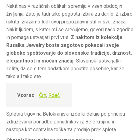
Nakit nas v različnih oblikah spremlja v vseh obdobjih
življenja. Zato je tudi tako pogosta izbira za darilo. Z izbiro
nakita izražamo tudi svoj prepoznavni stil in svoj značaj.
Nakit ljudem, s katerimi se srečujemo, govori našo zgodbo
in pomaga ustvarjati prvi vtis.
Z nakitom iz kolekcije
Rusalka Jewelry boste zagotovo pokazali svoje
globoko spoštovanje do slovenske tradicije, drznost,
elegantnost in močan značaj.
Slovenski ustvarjalki
želita, da se s tem dodatkom počutite posebne, kar že
tako ali tako ste.
Vzorec
Črn
,
Rdeč
Spletna trgovina Belokranjski izdelki deluje po principu
združevanja ponudbe ponudnikov iz Bele krajine in
nastopa kot centralna točka za prodajo prek spleta.