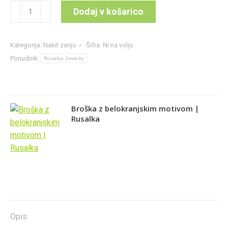
Lesena
Dodaj v košarico
broška
z
belokranjskim
Kategorija:
Nakit zanjo
Šifra:
Ni na voljo
motivom
Ponudnik:
Rusalka Jewelry
|
Rusalka
količina
Broška z belokranjskim motivom |
Rusalka
Opis