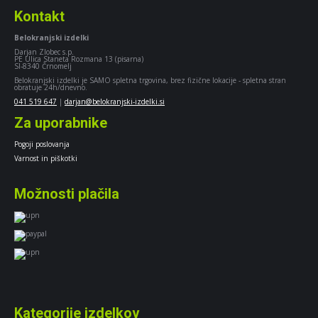
Kontakt
Belokranjski izdelki
Darjan Zlobec s.p.
PE Ulica Staneta Rozmana 13 (pisarna)
SI-8340 Črnomelj
Belokranjski izdelki je SAMO spletna trgovina, brez fizične lokacije - spletna stran
obratuje 24h/dnevno.
041 519 647
|
darjan@belokranjski-izdelki.si
Za uporabnike
Pogoji poslovanja
Varnost in piškotki
Možnosti plačila
Kategorije izdelkov