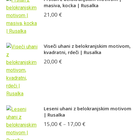
masiva, kocka | Rusalka
21,00
€
Viseči uhani z belokranjskim motivom,
kvadratni, rdeči | Rusalka
20,00
€
Leseni uhani z belokranjskim motivom
| Rusalka
Cenovni
15,00
€
–
17,00
€
razpon:
od