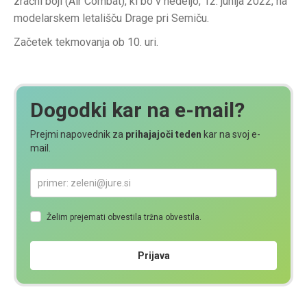
zračni boji (Air Combat), ki bo v nedeljo, 12. junija 2022, na
modelarskem letališču Drage pri Semiču.
Začetek tekmovanja ob 10. uri.
Dogodki kar na e-mail?
Prejmi napovednik za
prihajajoči teden
kar na svoj e-
mail.
Želim prejemati obvestila tržna obvestila.
Prijava