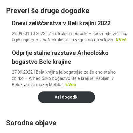
Preveri še druge dogodke
Dnevi zeliščarstva v Beli krajini 2022
29.09.-01.10.2022 | Za otroke in odrasle – spoznajte zelišča,
ki jih najdemo v naši okolic ali jih vzgojimo na vrtovih.
↳Več
Odprtje stalne razstave Arheološko
bogastvo Bele krajine
27.09.2022 | Bela krajina je bogatejša za še eno stalno
zbirko – Arheološko bogastvo Bele krajine. Vabljeni v
Belokranjski muzej Metlika.
↳Več
Vsi dogodki
Sorodne objave