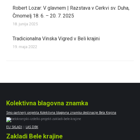
Robert Lozar: V glavnem | Razstava v Cerkvi sv. Duha,
Črnomelj 18. 6. – 20. 7. 2025
18. junija 2025
Tradicionalna Vinska Vigred v Beli krajini
19. maja 2022
Kolektivna blagovna znamka
Smo partnerji projekta Kolektivna blagovna znamka destinacije Bela Krajina
EU SKLADI
|
LAS DBK
Zakladi Bele krajine