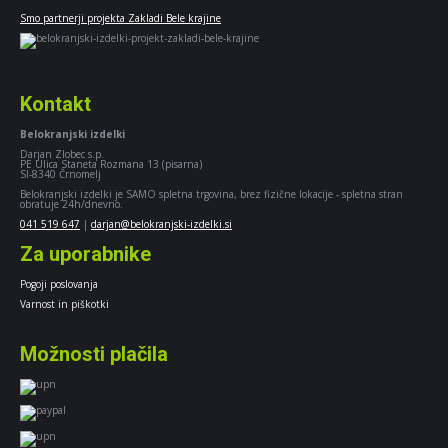
Smo partnerji projekta Zakladi Bele krajine
Kontakt
Belokranjski izdelki
Darjan Zlobec s.p.
PE Ulica Staneta Rozmana 13 (pisarna)
SI-8340 Črnomelj
Belokranjski izdelki je SAMO spletna trgovina, brez fizične lokacije - spletna stran
obratuje 24h/dnevno.
041 519 647
|
darjan@belokranjski-izdelki.si
Za uporabnike
Pogoji poslovanja
Varnost in piškotki
Možnosti plačila