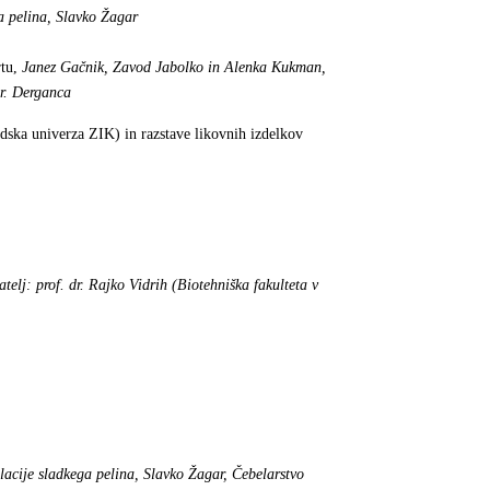
ga pelina, Slavko Žagar
rtu,
Janez Gačnik, Zavod Jabolko in Alenka Kukman,
dr. Derganca
ska univerza ZIK) in razstave likovnih izdelkov
atelj: prof. dr. Rajko Vidrih (Biotehniška fakulteta v
ilacije sladkega pelina, Slavko Žagar, Čebelarstvo