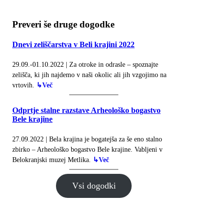
Preveri še druge dogodke
Dnevi zeliščarstva v Beli krajini 2022
29.09.-01.10.2022 | Za otroke in odrasle – spoznajte
zelišča, ki jih najdemo v naši okolic ali jih vzgojimo na
vrtovih.
↳Več
Odprtje stalne razstave Arheološko bogastvo
Bele krajine
27.09.2022 | Bela krajina je bogatejša za še eno stalno
zbirko – Arheološko bogastvo Bele krajine. Vabljeni v
Belokranjski muzej Metlika.
↳Več
Vsi dogodki