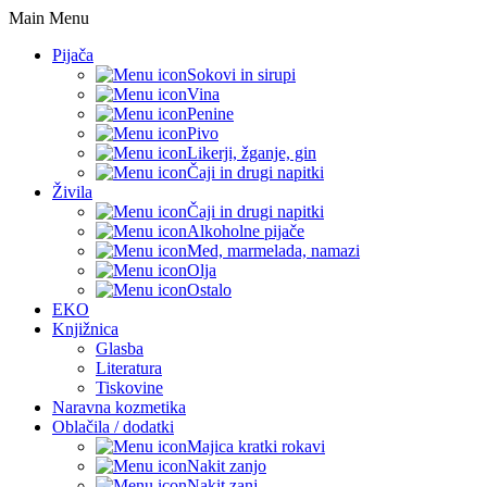
Main Menu
Pijača
Sokovi in sirupi
Vina
Penine
Pivo
Likerji, žganje, gin
Čaji in drugi napitki
Živila
Čaji in drugi napitki
Alkoholne pijače
Med, marmelada, namazi
Olja
Ostalo
EKO
Knjižnica
Glasba
Literatura
Tiskovine
Naravna kozmetika
Oblačila / dodatki
Majica kratki rokavi
Nakit zanjo
Nakit zanj