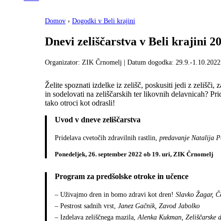
Domov
›
Dogodki v Beli krajini
Dnevi zeliščarstva v Beli krajini 2
Organizator: ZIK Črnomelj | Datum dogodka: 29.9.-1.10.2022
Želite spoznati izdelke iz zelišč, poskusiti jedi z zelišči
in sodelovati na zeliščarskih ter likovnih delavnicah? Pri
tako otroci kot odrasli!
Uvod v dneve zeliščarstva
Pridelava cvetočih zdravilnih rastlin,
predavanje Natalija 
Ponedeljek, 26. september 2022 ob 19. uri, ZIK Črnomelj
Program za predšolske otroke in učence
– Uživajmo dren in bomo zdravi kot dren!
Slavko Žagar, Č
– Pestrost sadnih vrst,
Janez Gačnik, Zavod Jabolko
– Izdelava zeliščnega mazila,
Alenka Kukman, Zeliščarske de