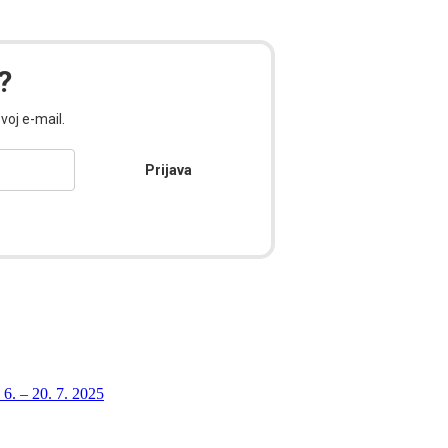
?
voj e-mail.
Prijava
6. – 20. 7. 2025