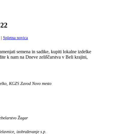
022
 |
Spletna novica
, zamenjati semena in sadike, kupiti lokalne izdelke
dite k nam na Dneve zeliščarstva v Beli krajini,
Pelko, KGZS Zavod Novo mesto
ebelarstvo Žagar
lavnice, izobraževanje s.p.