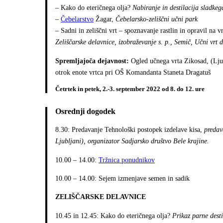
– Kako do eteričnega olja?
Nabiranje in destilacija sladke
–
Čebelarstvo
Žagar,
Čebelarsko-zeliščni učni park
– Sadni in zeliščni vrt – spoznavanje rastlin in opravil na v
Zeliščarske delavnice, izobraževanje s. p., Semič, Učni vrt 
Spremljajoča dejavnost:
Ogled učnega vrta Zikosad, (Ljud
otrok enote vrtca pri OŠ Komandanta Staneta Dragatuš
Četrtek in petek, 2.-3. september 2022 od 8. do 12. ure
Osrednji dogodek
8.30: Predavanje Tehnološki postopek izdelave kisa,
predav
Ljubljani), organizator Sadjarsko društvo Bele krajine.
10.00 – 14.00:
Tržnica ponudnikov
10.00 – 14.00: Sejem izmenjave semen in sadik
ZELIŠČARSKE DELAVNICE
10.45 in 12.45: Kako do eteričnega olja?
Prikaz parne dest