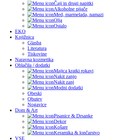
Čaji in drugi napitki
Alkoholne pijače
Med, marmelada, namazi
Olja
Ostalo
EKO
Knjižnica
Glasba
Literatura
Tiskovine
Naravna kozmetika
Oblačila / dodatki
Majica kratki rokavi
Nakit zanjo
Nakit zanj
Modni dodatki
Obeski
Obutev
Nogavice
Dom & Art
Pisanice & Drsanke
Dekor
Košare
Keramika & lončarstvo
VSE