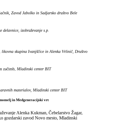
ačnik, Zavod Jabolko in Sadjarsko društvo Bele
 delavnice, izobraževanje s.p.
č,
likovna skupina Ivanjščice in Alenka Vrlinič, Društvo
 in začimb,
Mladinski center BIT
 naravnih materialov, Mladinski center BIT
rnomelj in Medgeneracijski vrt
braževanje Alenka Kukman, Čebelarstvo Žagar,
sko gozdarski zavod Novo mesto, Mladinski