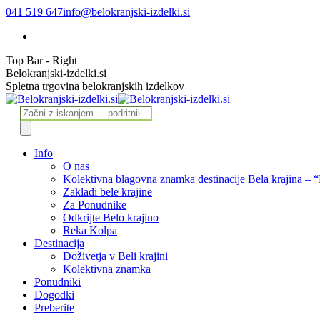
Skip
041 519 647
info@belokranjski-izdelki.si
to
Spletna trgovina
content
Top Bar - Right
Facebook
Instagram
Belokranjski-izdelki.si
page
page
Spletna trgovina belokranjskih izdelkov
opens
opens
in
in
Products
new
new
search
window
window
Info
O nas
Kolektivna blagovna znamka destinacije Bela krajina – 
Zakladi bele krajine
Za Ponudnike
Odkrijte Belo krajino
Reka Kolpa
Destinacija
Doživetja v Beli krajini
Kolektivna znamka
Ponudniki
Dogodki
Preberite