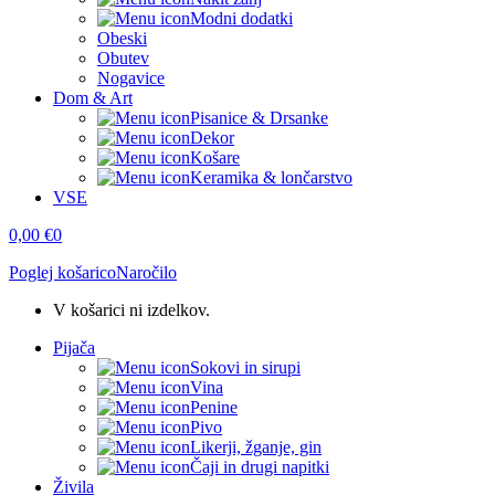
Modni dodatki
Obeski
Obutev
Nogavice
Dom & Art
Pisanice & Drsanke
Dekor
Košare
Keramika & lončarstvo
VSE
0,00
€
0
Poglej košarico
Naročilo
V košarici ni izdelkov.
Pijača
Sokovi in sirupi
Vina
Penine
Pivo
Likerji, žganje, gin
Čaji in drugi napitki
Živila