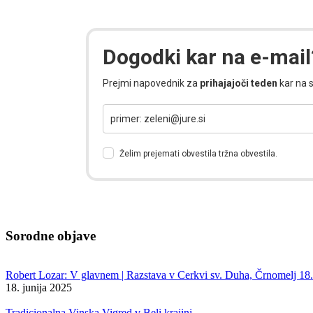
Dogodki kar na e-mail
Prejmi napovednik za
prihajajoči teden
kar na s
Želim prejemati obvestila tržna obvestila.
Sorodne objave
Robert Lozar: V glavnem | Razstava v Cerkvi sv. Duha, Črnomelj 18. 
18. junija 2025
Tradicionalna Vinska Vigred v Beli krajini