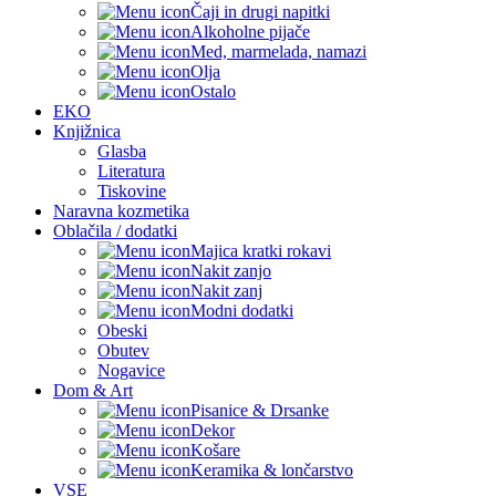
Čaji in drugi napitki
Alkoholne pijače
Med, marmelada, namazi
Olja
Ostalo
EKO
Knjižnica
Glasba
Literatura
Tiskovine
Naravna kozmetika
Oblačila / dodatki
Majica kratki rokavi
Nakit zanjo
Nakit zanj
Modni dodatki
Obeski
Obutev
Nogavice
Dom & Art
Pisanice & Drsanke
Dekor
Košare
Keramika & lončarstvo
VSE