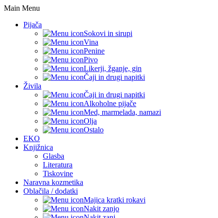
Main Menu
Pijača
Sokovi in sirupi
Vina
Penine
Pivo
Likerji, žganje, gin
Čaji in drugi napitki
Živila
Čaji in drugi napitki
Alkoholne pijače
Med, marmelada, namazi
Olja
Ostalo
EKO
Knjižnica
Glasba
Literatura
Tiskovine
Naravna kozmetika
Oblačila / dodatki
Majica kratki rokavi
Nakit zanjo
Nakit zanj