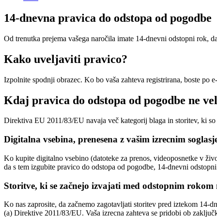
14-dnevna pravica do odstopa od pogodbe
Od trenutka prejema vašega naročila imate 14-dnevni odstopni rok, da
Kako uveljaviti pravico?
Izpolnite spodnji obrazec. Ko bo vaša zahteva registrirana, boste po 
Kdaj pravica do odstopa od pogodbe ne ve
Direktiva EU 2011/83/EU navaja več kategorij blaga in storitev, ki so
Digitalna vsebina, prenesena z vašim izrecnim soglas
Ko kupite digitalno vsebino (datoteke za prenos, videoposnetke v živo
da s tem izgubite pravico do odstopa od pogodbe, 14-dnevni odstopni
Storitve, ki se začnejo izvajati med odstopnim rokom
Ko nas zaprosite, da začnemo zagotavljati storitev pred iztekom 14-
(a) Direktive 2011/83/EU. Vaša izrecna zahteva se pridobi ob zaklju