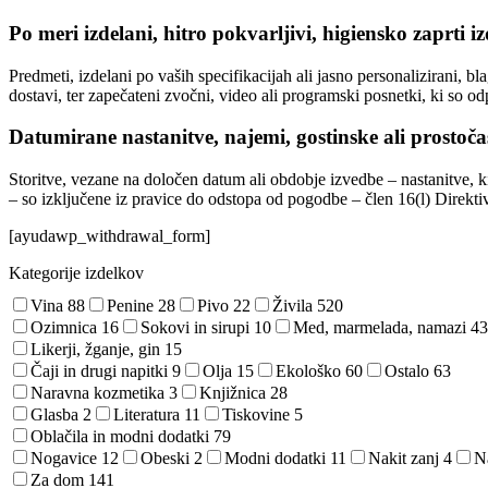
Po meri izdelani, hitro pokvarljivi, higiensko zaprti iz
Predmeti, izdelani po vaših specifikacijah ali jasno personalizirani, bl
dostavi, ter zapečateni zvočni, video ali programski posnetki, ki so od
Datumirane nastanitve, najemi, gostinske ali prostoča
Storitve, vezane na določen datum ali obdobje izvedbe – nastanitve, ki
– so izključene iz pravice do odstopa od pogodbe – člen 16(l) Direkt
[ayudawp_withdrawal_form]
Kategorije izdelkov
Vina
88
Penine
28
Pivo
22
Živila
520
Ozimnica
16
Sokovi in sirupi
10
Med, marmelada, namazi
43
Likerji, žganje, gin
15
Čaji in drugi napitki
9
Olja
15
Ekološko
60
Ostalo
63
Naravna kozmetika
3
Knjižnica
28
Glasba
2
Literatura
11
Tiskovine
5
Oblačila in modni dodatki
79
Nogavice
12
Obeski
2
Modni dodatki
11
Nakit zanj
4
N
Za dom
141