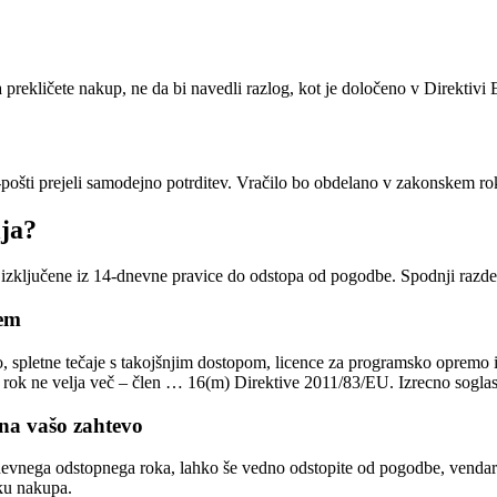
 prekličete nakup, ne da bi navedli razlog, kot je določeno v Direktiv
e-pošti prejeli samodejno potrditev. Vračilo bo obdelano v zakonskem rok
lja?
 izključene iz 14-dnevne pravice do odstopa od pogodbe. Spodnji razdelk
jem
, spletne tečaje s takojšnjim dostopom, licence za programsko opremo it
 rok ne velja več – člen … 16(m) Direktive 2011/83/EU. Izrecno soglas
 na vašo zahtevo
dnevnega odstopnega roka, lahko še vedno odstopite od pogodbe, vendar
čku nakupa.