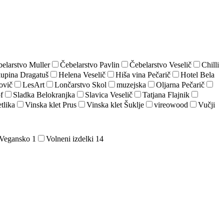
elarstvo Muller
Čebelarstvo Pavlin
Čebelarstvo Veselič
Chilli
kupina Dragatuš
Helena Veselič
Hiša vina Pečarič
Hotel Bela
ovič
LesArt
Lončarstvo Skol
muzejska
Oljarna Pečarič
f
Sladka Belokranjka
Slavica Veselič
Tatjana Flajnik
tlika
Vinska klet Prus
Vinska klet Šuklje
vireowood
Vučji
Vegansko
1
Volneni izdelki
14