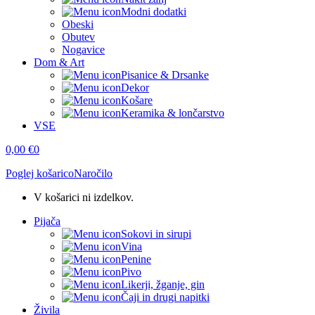
Modni dodatki
Obeski
Obutev
Nogavice
Dom & Art
Pisanice & Drsanke
Dekor
Košare
Keramika & lončarstvo
VSE
0,00
€
0
Poglej košarico
Naročilo
V košarici ni izdelkov.
Pijača
Sokovi in sirupi
Vina
Penine
Pivo
Likerji, žganje, gin
Čaji in drugi napitki
Živila