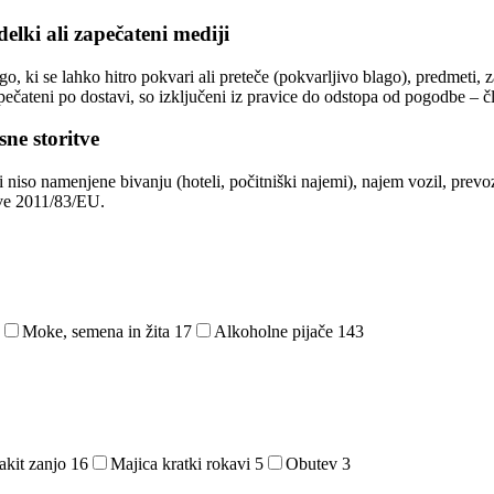
delki ali zapečateni mediji
ago, ki se lahko hitro pokvari ali preteče (pokvarljivo blago), predmeti,
pečateni po dostavi, so izključeni iz pravice do odstopa od pogodbe – čle
sne storitve
 niso namenjene bivanju (hoteli, počitniški najemi), najem vozil, prevo
ive 2011/83/EU.
Moke, semena in žita
17
Alkoholne pijače
143
akit zanjo
16
Majica kratki rokavi
5
Obutev
3