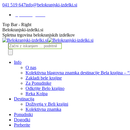
Skip
041 519 647
info@belokranjski-izdelki.si
to
Spletna trgovina
content
Top Bar - Right
Facebook
Instagram
Linkedin
Belokranjski-izdelki.si
page
page
page
Spletna trgovina belokranjskih izdelkov
opens
opens
opens
in
in
in
Products
new
new
new
search
window
window
window
Info
O nas
Kolektivna blagovna znamka destinacije Bela krajina – 
Zakladi bele krajine
Za Ponudnike
Odkrijte Belo krajino
Reka Kolpa
Destinacija
Doživetja v Beli krajini
Kolektivna znamka
Ponudniki
Dogodki
Preberite