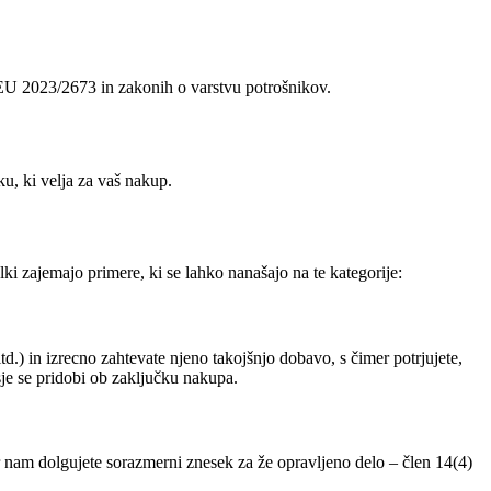
i EU 2023/2673 in zakonih o varstvu potrošnikov.
u, ki velja za vaš nakup.
i zajemajo primere, ki se lahko nanašajo na te kategorije:
d.) in izrecno zahtevate njeno takojšnjo dobavo, s čimer potrjujete,
je se pridobi ob zaključku nakupa.
 nam dolgujete sorazmerni znesek za že opravljeno delo – člen 14(4)