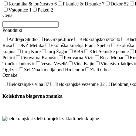
Keramika & lončarstvo
6
Pisanice & Drsanke
7
Dekor
52
Vstopnice
1
Paketi
2
Cena
Ponudniki
Andreja Studio
Be.Grape.Juice
Belokranjsko izročilo
Blac
Rosa
DKŽ Metlika
Ekološka kmetija Franc Špehar
Ekološka 
krajina
Jurij Kure
Jurij Žagar
KBŠ
Klet Semiške penine
Petriot
Pivovarna Kapušin
Pivovarna Vizir
Rosa Mohar
Rus
Tončka Jankovič
Vesna Veselič
Vina Kajin
Vinarstvo Jakljevi
Ogrizek
Zeliščna kmetija pod Hrelenom
Zlati Ghee
Oznake
Belokranjska vina
87
Belokranjske vezenine
32
Belokranjsk
Kolektivna blagovna znamka
Smo partnerji projekta Kolektivna blagovna znamka destinacije Bela 
EU SKLADI
|
LAS DBK