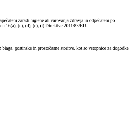
 zapečateni zaradi higiene ali varovanja zdravja in odpečateni po
n 16(a), (c), (d), (e), (i) Direktive 2011/83/EU.
z blaga, gostinske in prostočasne storitve, kot so vstopnice za dogodke