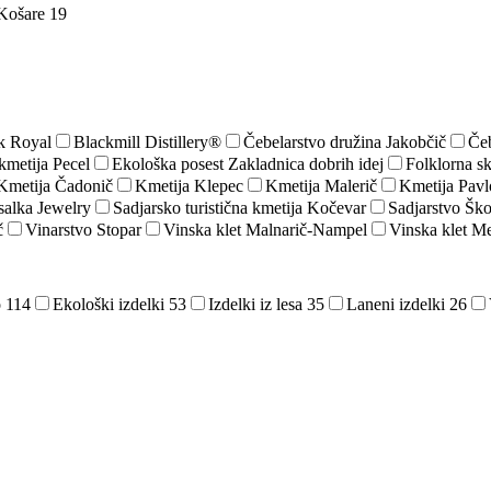
Košare
19
k Royal
Blackmill Distillery®
Čebelarstvo družina Jakobčič
Čeb
kmetija Pecel
Ekološka posest Zakladnica dobrih idej
Folklorna s
Kmetija Čadonič
Kmetija Klepec
Kmetija Malerič
Kmetija Pavl
alka Jewelry
Sadjarsko turistična kmetija Kočevar
Sadjarstvo Ško
č
Vinarstvo Stopar
Vinska klet Malnarič-Nampel
Vinska klet Me
o
114
Ekološki izdelki
53
Izdelki iz lesa
35
Laneni izdelki
26
Krajina