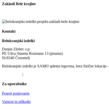
Zakladi Bele krajine
Smo partnerji projekta Zakladi Bele krajine
Kontakt
Belokranjski izdelki
Darjan Zlobec s.p.
PE Ulica Staneta Rozmana 13 (pisarna)
SI-8340 Črnomelj
Belokranjski izdelki je SAMO spletna trgovina, brez fizične lokacije -
041 519 647
|
darjan@belokranjski-izdelki.si
Za uporabnike
Pogoji poslovanja
Varnost in piškotki